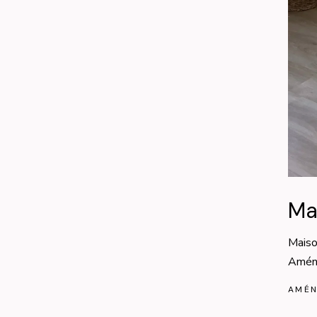
Ma
Mais
Aména
AMÉN