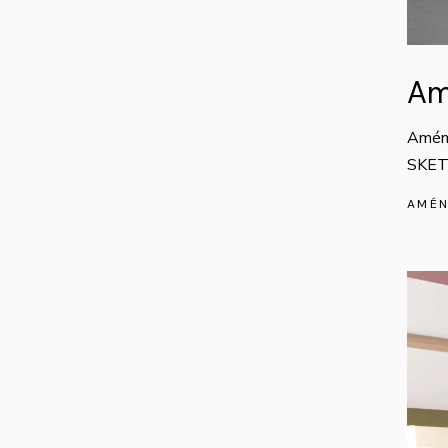
Am
Amén
SKETC
AMÉN