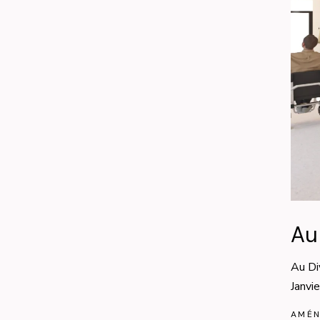
Au
Au D
Janvi
AMÉN